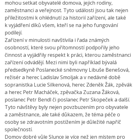
mohou setkat obyvatelé domova, jejich rodiny,
zaměstnanci a veřejnost. Tyto události jsou tak nejen
příležitostmi k ohlédnutí za historií zařízení, ale také
k vyjádření díků všem, kteří se na jeho fungování
podílejí.
Zařízení v minulosti navštívila i řada známých
osobností, které svou přítomností podpořily jeho
činnost a vyjádřily respekt k práci, kterou zaměstnanci
zařízení odvádějí. Mezi nimi byli například bývalá
předsedkyně Poslanecké sněmovny Libuše Benešová,
režisér a herec Ladislav Smoljak a v nedávné době
sopranistka Lucie Silkenová, herec Zdeněk Žák, zpěvák
a herec Petr Macháček, zpěvačka Zuzana Žáková,
poslanec Petr Bendl či poslanec Petr Skopeček a další.
Tyto návštěvy byly nejen povzbuzením pro obyvatele
a zaměstnance, ale také důkazem, že téma péče o
osoby se zdravotním postižením je důležité napříč
společností.
Domov dobré vůle Slunce je více než jen místem pro