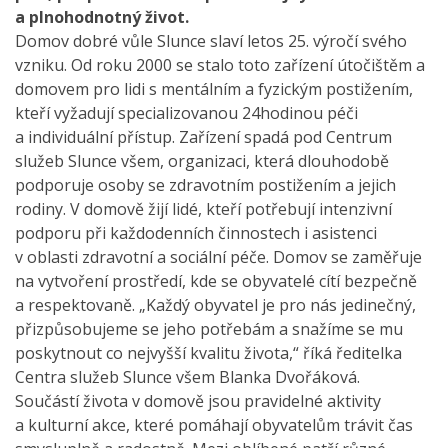
a plnohodnotný život.
Domov dobré vůle Slunce slaví letos 25. výročí svého
vzniku. Od roku 2000 se stalo toto zařízení útočištěm a
domovem pro lidi s mentálním a fyzickým postižením,
kteří vyžadují specializovanou 24hodinou péči
a individuální přístup. Zařízení spadá pod Centrum
služeb Slunce všem, organizaci, která dlouhodobě
podporuje osoby se zdravotním postižením a jejich
rodiny. V domově žijí lidé, kteří potřebují intenzivní
podporu při každodenních činnostech i asistenci
v oblasti zdravotní a sociální péče. Domov se zaměřuje
na vytvoření prostředí, kde se obyvatelé cítí bezpečně
a respektovaně. „Každý obyvatel je pro nás jedinečný,
přizpůsobujeme se jeho potřebám a snažíme se mu
poskytnout co nejvyšší kvalitu života,“ říká ředitelka
Centra služeb Slunce všem Blanka Dvořáková.
Součástí života v domově jsou pravidelné aktivity
a kulturní akce, které pomáhají obyvatelům trávit čas