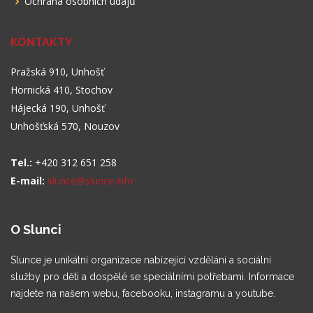
Ochrana osobních údajů
KONTAKTY
Pražská 910, Unhošť
Hornická 410, Stochov
Hájecká 190, Unhošť
Unhošťská 570, Nouzov
Tel.:
+420 312 651 258
E-mail:
slunce@slunce.info
O Slunci
Slunce je unikátní organizace nabízející vzdělání a sociální
služby pro děti a dospělé se speciálními potřebami. Informace
najdete na našem webu, facebooku, instagramu a youtube.