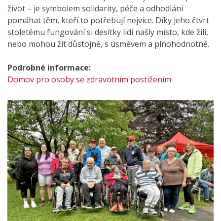
život – je symbolem solidarity, péče a odhodlání
pomáhat těm, kteří to potřebují nejvíce. Díky jeho čtvrt
stoletému fungování si desítky lidí našly místo, kde žili,
nebo mohou žít důstojně, s úsměvem a plnohodnotně.
Podrobné informace:
Domov pro osoby se zdravotním postižením