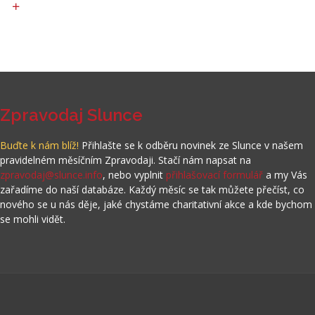
Zpravodaj Slunce
Buďte k nám blíž!
Přihlašte se k odběru novinek ze Slunce v našem
pravidelném měsíčním Zpravodaji. Stačí nám napsat na
zpravodaj@slunce.info
, nebo vyplnit
přihlašovací formulář
a my Vás
zařadíme do naší databáze. Každý měsíc se tak můžete přečíst, co
nového se u nás děje, jaké chystáme charitativní akce a kde bychom
se mohli vidět.