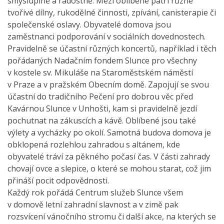
smysluplně a radostně. Mezi oblíbené patří různé
tvořivé dílny, rukodělné činnosti, zpívání, canisterapie či
společenské oslavy. Obyvatelé domova jsou
zaměstnanci podporování v sociálních dovednostech.
Pravidelně se účastní různých koncertů, například i těch
pořádaných Nadačním fondem Slunce pro všechny
v kostele sv. Mikuláše na Staroměstském náměstí
v Praze a v pražském Obecním domě. Zapojují se svou
účastní do tradičního Pečení pro dobrou věc před
Kavárnou Slunce v Unhošti, kam si pravidelně jezdí
pochutnat na zákuscích a kávě. Oblíbené jsou také
výlety a vycházky po okolí. Samotná budova domova je
obklopená rozlehlou zahradou s altánem, kde
obyvatelé tráví za pěkného počasí čas. V části zahrady
chovají ovce a slepice, o které se mohou starat, což jim
přináší pocit odpovědnosti.
Každý rok pořádá Centrum služeb Slunce všem
v domově letní zahradní slavnost a v zimě pak
rozsvícení vánočního stromu či další akce, na kterých se